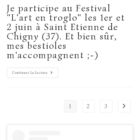
publication :
la
Je participe au Festival
publication :
"L'art en troglo" les 1er et
2 juin à Saint Etienne de
Chigny (37). Et bien sûr,
mes bestioles
m'accompagnent ;-)
Expo
Continuer La Lecture
Et
Dédicace
Au
Festival
« L’art
En
Troglo »
1
2
3
Aller à
En
Juin
Prochain.