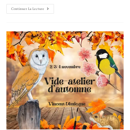
1ère
Continuer La Lecture
Expo
De
L’année
2025!