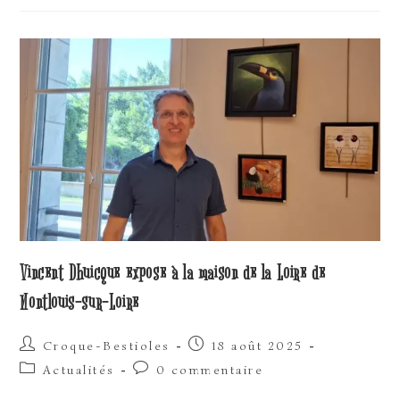
La
Galerie
ADN
De
Rouen…
Vincent Dhuicque expose à la maison de la Loire de
Montlouis-sur-Loire
Auteur/autrice
Publication
Croque-Bestioles
18 août 2025
de
publiée :
Post
Commentaires
Actualités
0 commentaire
la
category:
de