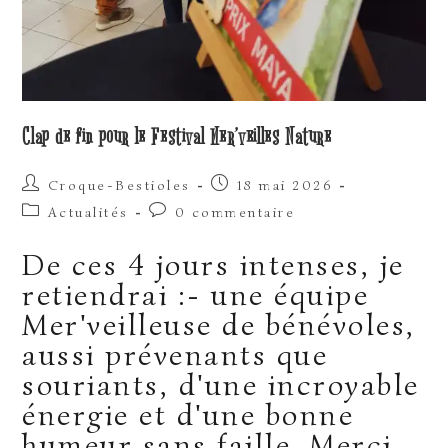
Clap de fin pour le Festival Mer’veilles Nature
Auteur/autrice
Publication
Croque-Bestioles
18 mai 2026
de
publiée :
Post
Commentaires
Actualités
0 commentaire
la
category:
de
publication :
la
De ces 4 jours intenses, je
publication :
retiendrai :- une équipe
Mer'veilleuse de bénévoles,
aussi prévenants que
souriants, d'une incroyable
énergie et d'une bonne
humeur sans faille. Merci