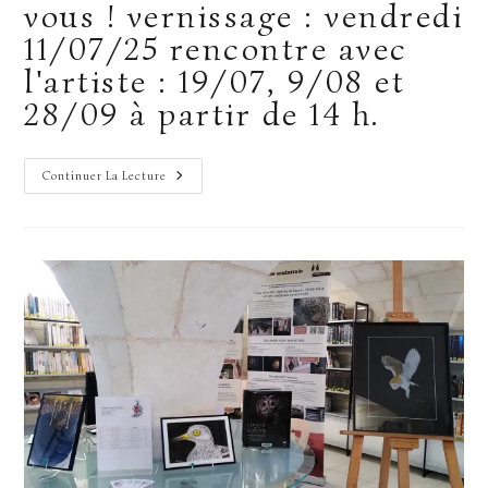
vous ! vernissage : vendredi
11/07/25 rencontre avec
l'artiste : 19/07, 9/08 et
28/09 à partir de 14 h.
Mes
Continuer La Lecture
Oeuvres
S’installent
En
Bord
De
Loire
Tout
L’été
!