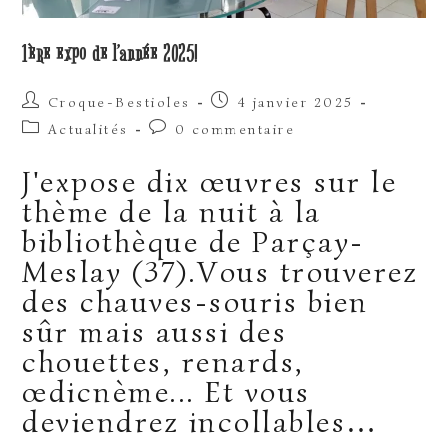
1ère expo de l’année 2025!
Auteur/autrice
Publication
Croque-Bestioles
4 janvier 2025
de
publiée :
Post
Commentaires
Actualités
0 commentaire
la
category:
de
publication :
la
J'expose dix œuvres sur le
publication :
thème de la nuit à la
bibliothèque de Parçay-
Meslay (37).Vous trouverez
des chauves-souris bien
sûr mais aussi des
chouettes, renards,
œdicnème... Et vous
deviendrez incollables…