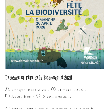
Dédicace et Fête de la Biodiversité 2026
Auteur/autrice
Publication
Croque-Bestioles
21 mars 2026
de
publiée :
Post
Commentaires
Actualités
0 commentaire
la
category:
de
publication :
la