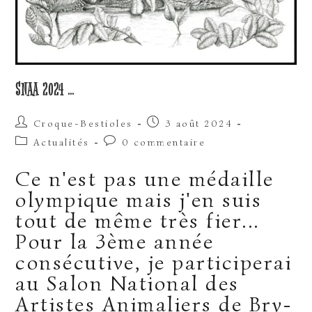
SNAA 2024 …
Auteur/autrice
Publication
Croque-Bestioles
3 août 2024
de
publiée :
Post
Commentaires
Actualités
0 commentaire
la
category:
de
publication :
la
Ce n'est pas une médaille
publication :
olympique mais j'en suis
tout de même très fier...
Pour la 3ème année
consécutive, je participerai
au Salon National des
Artistes Animaliers de Bry-