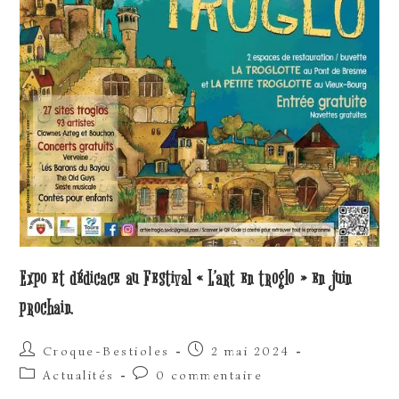
Expo et dédicace au Festival « L’art en troglo » en juin
prochain.
Auteur/autrice
Publication
Croque-Bestioles
2 mai 2024
de
publiée :
Post
Commentaires
Actualités
0 commentaire
la
category:
de