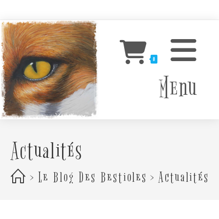
Skip
to
content
0
Menu
Actualités
>
Le Blog Des Bestioles
>
Actualités