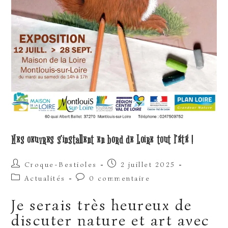
Mes oeuvres s’installent en bord de Loire tout l’été !
Auteur/autrice
Publication
Croque-Bestioles
2 juillet 2025
de
publiée :
Post
Commentaires
Actualités
0 commentaire
la
category:
de
publication :
la
Je serais très heureux de
publication :
discuter nature et art avec