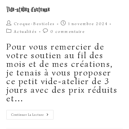
Vide-atelier d’automne
Auteur/autrice
Publication
Croque-Bestioles
1 novembre 2024
de
publiée :
Post
Commentaires
Actualités
0 commentaire
la
category:
de
publication :
la
Pour vous remercier de
publication :
votre soutien au fil des
mois et de mes créations,
je tenais à vous proposer
ce petit vide-atelier de 3
jours avec des prix réduits
et…
Vide-
Continuer La Lecture
Atelier
D’automne