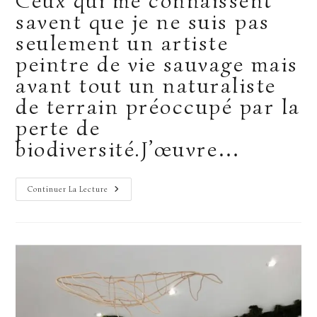
Ceux qui me connaissent
publication :
savent que je ne suis pas
seulement un artiste
peintre de vie sauvage mais
avant tout un naturaliste
de terrain préoccupé par la
perte de
biodiversité.J’œuvre…
Dédicace
Continuer La Lecture
Et
Fête
De
La
Biodiversité
2026