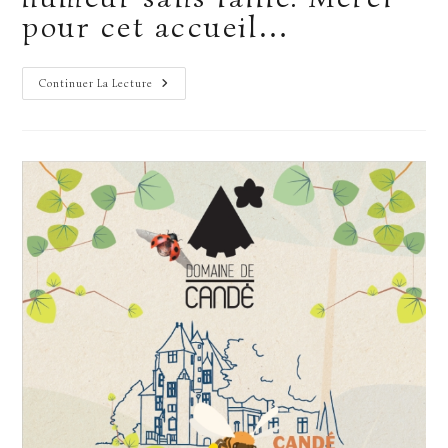
pour cet accueil…
Clap
Continuer La Lecture
De
Fin
Pour
Le
Festival
Mer’veilles
Nature