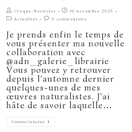
Auteur/autrice
Publication
Croque-Bestioles
10 novembre 2025
de
publiée :
Post
Commentaires
Actualités
0 commentaire
la
category:
de
publication :
la
Je prends enfin le temps de
publication :
vous présenter ma nouvelle
collaboration avec
@adn_galerie_librairie
Vous pouvez y retrouver
depuis l'automne dernier
quelques-unes de mes
œuvres naturalistes. J'ai
hâte de savoir laquelle…
Exposition
Continuer La Lecture
Permanente
À