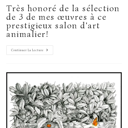
publication :
la
Très honoré de la sélection
publication :
de 3 de mes œuvres à ce
prestigieux salon d'art
animalier!
Jour
Continuer La Lecture
De
Vernissage
!