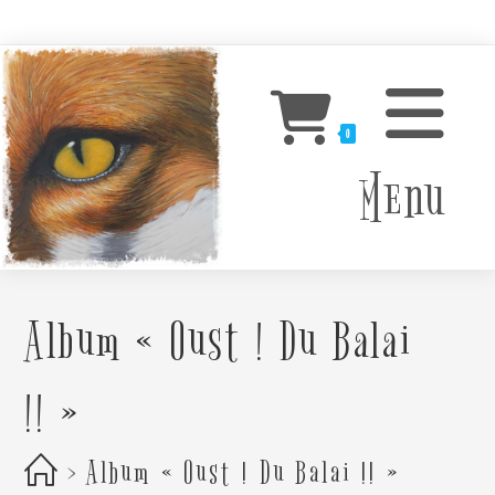
Skip
to
content
0
Menu
Album « Oust ! Du Balai
!! »
>
Album « Oust ! Du Balai !! »