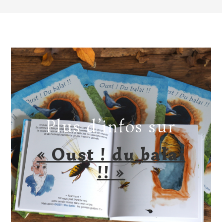
Plus d’infos sur
« Oust ! du balai
!! »