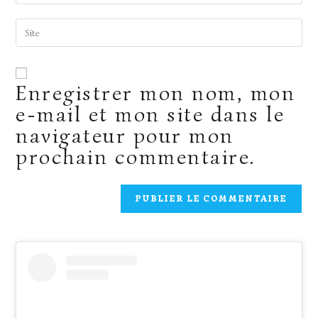
address
to
Saisir
comment
l’URL
de
votre
site
(facultatif)
Enregistrer mon nom, mon
e-mail et mon site dans le
navigateur pour mon
prochain commentaire.