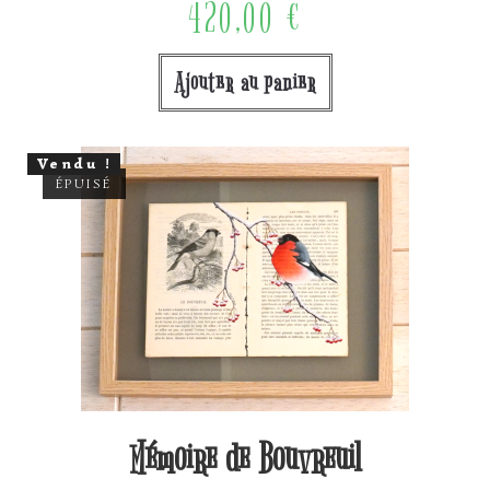
420,00
€
Ajouter au panier
Vendu !
ÉPUISÉ
Mémoire de Bouvreuil