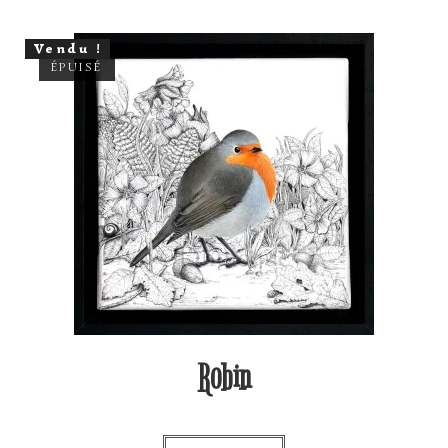
Vendu !
ÉPUISÉ
Robin