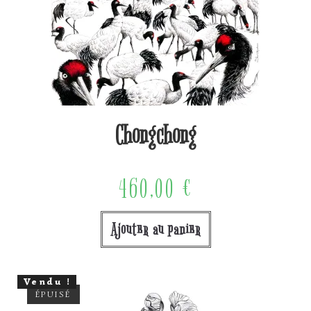
Chongchong
460,00
€
Ajouter au panier
Vendu !
ÉPUISÉ