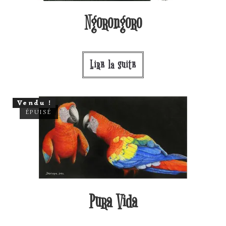
Ngorongoro
Lire la suite
Vendu !
ÉPUISÉ
Pura Vida