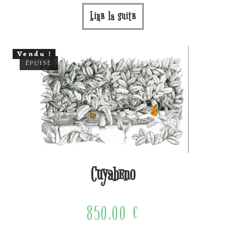
Lire la suite
Vendu !
ÉPUISÉ
Cuyabeno
850,00
€