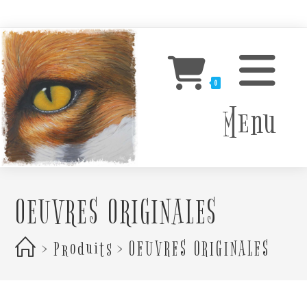
Skip
to
content
0
Menu
OEUVRES ORIGINALES
>
Produits
>
OEUVRES ORIGINALES